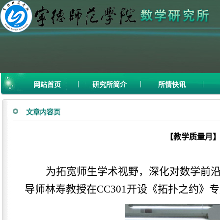
|
|
|
网站首页
研究所简介
所情快讯
文章内容页
【教学质量月
为拓宽师生学术视野，深化对数学前
导师林寿教授在
CC301开
设《
拓扑之约
》
专